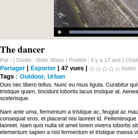
The dancer
Par : | Durée : 0min 36sec | Postée : Il y a 17 ans | Cha
Partager
|
Exporter
|
47 vues |
Notez
Tags
:
Outdoor
,
Urban
Duis nec libero tellus. Nunc eu risus ligula. Curabitur qu
tristique quam, tincidunt lobortis lacus tristique at. Aene
scelerisque.
Nam ante urna, fermentum a tristique ac, feugiat ac mau
consequat eros, et placerat nisi laoreet id. Pellentesque i
laoreet. Nam quis nulla sit amet lorem viverra lobortis si
elementum sapien a nisl fermentum et tristique massa vi