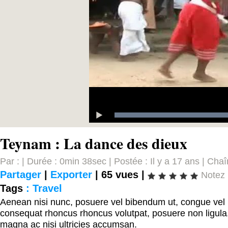
Teynam : La dance des dieux
Par : | Durée : 0min 38sec | Postée : Il y a 17 ans | Cha
Partager
|
Exporter
|
65 vues |
Notez
Tags
:
Travel
Aenean nisi nunc, posuere vel bibendum ut, congue vel 
consequat rhoncus rhoncus volutpat, posuere non ligul
magna ac nisi ultricies accumsan.